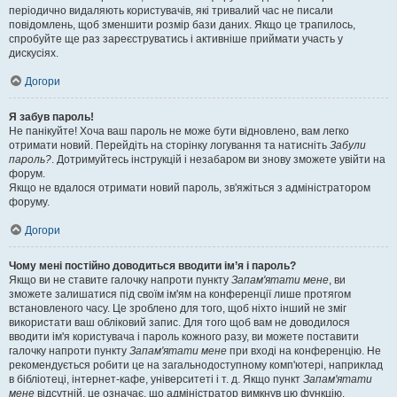
періодично видаляють користувачів, які тривалий час не писали
повідомлень, щоб зменшити розмір бази даних. Якщо це трапилось,
спробуйте ще раз зареєструватись і активніше приймати участь у
дискусіях.
Догори
Я забув пароль!
Не панікуйте! Хоча ваш пароль не може бути відновлено, вам легко
отримати новий. Перейдіть на сторінку логування та натисніть
Забули
пароль?
. Дотримуйтесь інструкцій і незабаром ви знову зможете увійти на
форум.
Якщо не вдалося отримати новий пароль, зв'яжіться з адміністратором
форуму.
Догори
Чому мені постійно доводиться вводити ім’я і пароль?
Якщо ви не ставите галочку напроти пункту
Запам'ятати мене
, ви
зможете залишатися під своїм ім'ям на конференції лише протягом
встановленого часу. Це зроблено для того, щоб ніхто інший не зміг
використати ваш обліковий запис. Для того щоб вам не доводилося
вводити ім'я користувача і пароль кожного разу, ви можете поставити
галочку напроти пункту
Запам'ятати мене
при вході на конференцію. Не
рекомендується робити це на загальнодоступному комп'ютері, наприклад
в бібліотеці, інтернет-кафе, університеті і т. д. Якщо пункт
Запам'ятати
мене
відсутній, це означає, що адміністратор вимкнув цю функцію.