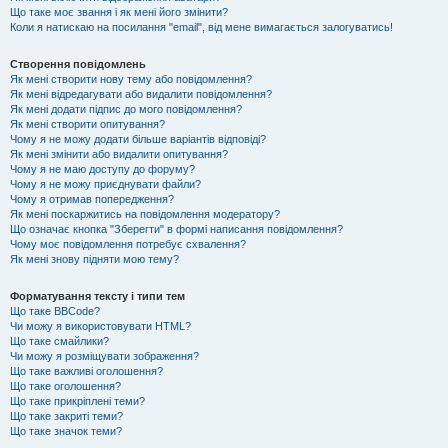
Що таке моє звання і як мені його змінити?
Коли я натискаю на посилання "email", від мене вимагається залогуватись!
Створення повідомлень
Як мені створити нову тему або повідомлення?
Як мені відредагувати або видалити повідомлення?
Як мені додати підпис до мого повідомлення?
Як мені створити опитування?
Чому я не можу додати більше варіантів відповіді?
Як мені змінити або видалити опитування?
Чому я не маю доступу до форуму?
Чому я не можу приєднувати файли?
Чому я отримав попередження?
Як мені поскаржитись на повідомлення модератору?
Що означає кнопка "Зберегти" в формі написання повідомлення?
Чому моє повідомлення потребує схвалення?
Як мені знову підняти мою тему?
Форматування тексту і типи тем
Що таке BBCode?
Чи можу я використовувати HTML?
Що таке смайлики?
Чи можу я розміщувати зображення?
Що таке важливі оголошення?
Що таке оголошення?
Що таке прикріплені теми?
Що таке закриті теми?
Що таке значок теми?