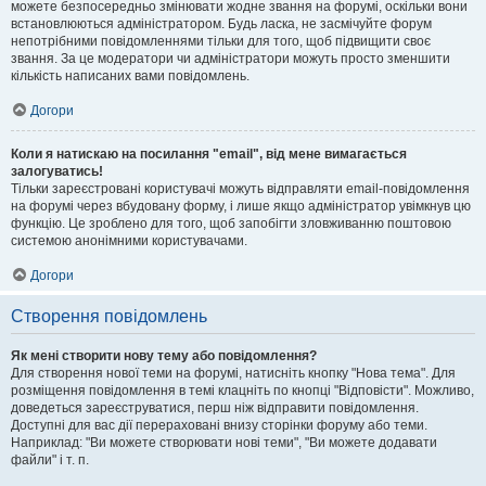
можете безпосередньо змінювати жодне звання на форумі, оскільки вони
встановлюються адміністратором. Будь ласка, не засмічуйте форум
непотрібними повідомленнями тільки для того, щоб підвищити своє
звання. За це модератори чи адміністратори можуть просто зменшити
кількість написаних вами повідомлень.
Догори
Коли я натискаю на посилання "email", від мене вимагається
залогуватись!
Тільки зареєстровані користувачі можуть відправляти email-повідомлення
на форумі через вбудовану форму, і лише якщо адміністратор увімкнув цю
функцію. Це зроблено для того, щоб запобігти зловживанню поштовою
системою анонімними користувачами.
Догори
Створення повідомлень
Як мені створити нову тему або повідомлення?
Для створення нової теми на форумі, натисніть кнопку "Нова тема". Для
розміщення повідомлення в темі клацніть по кнопці "Відповісти". Можливо,
доведеться зареєструватися, перш ніж відправити повідомлення.
Доступні для вас дії перераховані внизу сторінки форуму або теми.
Наприклад: "Ви можете створювати нові теми", "Ви можете додавати
файли" і т. п.