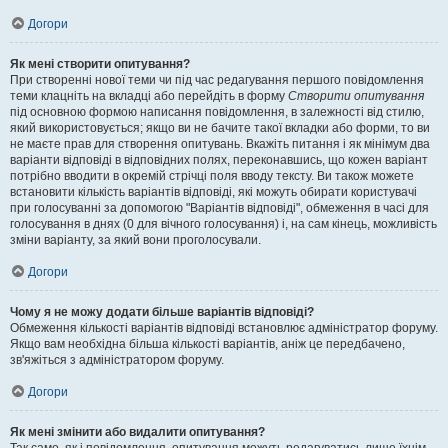
Догори
Як мені створити опитування?
При створенні нової теми чи під час редагування першого повідомлення
теми клацніть на вкладці або перейдіть в форму
Створити опитування
під основною формою написання повідомлення, в залежності від стилю,
який використовується; якщо ви не бачите такої вкладки або форми, то ви
не маєте прав для створення опитувань. Вкажіть питання і як мінімум два
варіанти відповіді в відповідних полях, переконавшись, що кожен варіант
потрібно вводити в окремій стрічці поля вводу тексту. Ви також можете
встановити кількість варіантів відповіді, які можуть обирати користувачі
при голосуванні за допомогою "Варіантів відповіді", обмеження в часі для
голосування в днях (0 для вічного голосування) і, на сам кінець, можливість
зміни варіанту, за який вони проголосували.
Догори
Чому я не можу додати більше варіантів відповіді?
Обмеження кількості варіантів відповіді встановлює адміністратор форуму.
Якщо вам необхідна більша кількості варіантів, аніж це передбачено,
зв'яжіться з адміністратором форуму.
Догори
Як мені змінити або видалити опитування?