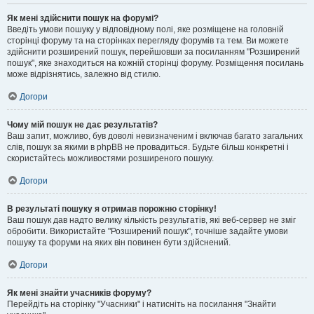
Як мені здійснити пошук на форумі?
Введіть умови пошуку у відповідному полі, яке розміщене на головній
сторінці форуму та на сторінках перегляду форумів та тем. Ви можете
здійснити розширений пошук, перейшовши за посиланням "Розширений
пошук", яке знаходиться на кожній сторінці форуму. Розміщення посилань
може відрізнятись, залежно від стилю.
Догори
Чому мій пошук не дає результатів?
Ваш запит, можливо, був доволі невизначеним і включав багато загальних
слів, пошук за якими в phpBB не провадиться. Будьте більш конкретні і
скористайтесь можливостями розширеного пошуку.
Догори
В результаті пошуку я отримав порожню сторінку!
Ваш пошук дав надто велику кількість результатів, які веб-сервер не зміг
обробити. Використайте "Розширений пошук", точніше задайте умови
пошуку та форуми на яких він повинен бути здійснений.
Догори
Як мені знайти учасників форуму?
Перейдіть на сторінку "Учасники" і натисніть на посилання "Знайти