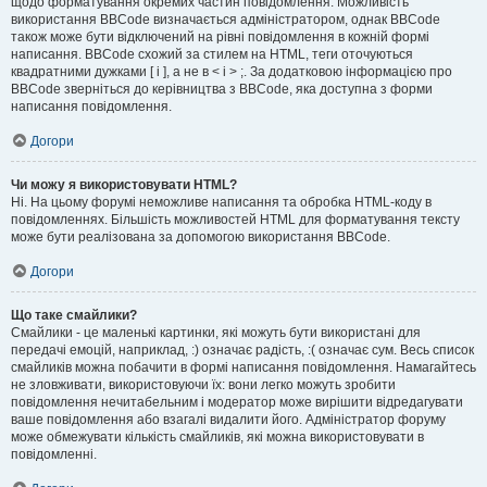
щодо форматування окремих частин повідомлення. Можливість
використання BBCode визначається адміністратором, однак BBCode
також може бути відключений на рівні повідомлення в кожній формі
написання. BBCode схожий за стилем на HTML, теги оточуються
квадратними дужками [ і ], а не в < і > ;. За додатковою інформацією про
BBCode зверніться до керівництва з BBCode, яка доступна з форми
написання повідомлення.
Догори
Чи можу я використовувати HTML?
Ні. На цьому форумі неможливе написання та обробка HTML-коду в
повідомленнях. Більшість можливостей HTML для форматування тексту
може бути реалізована за допомогою використання BBCode.
Догори
Що таке смайлики?
Смайлики - це маленькі картинки, які можуть бути використані для
передачі емоцій, наприклад, :) означає радість, :( означає сум. Весь список
смайликів можна побачити в формі написання повідомлення. Намагайтесь
не зловживати, використовуючи їх: вони легко можуть зробити
повідомлення нечитабельним і модератор може вирішити відредагувати
ваше повідомлення або взагалі видалити його. Адміністратор форуму
може обмежувати кількість смайликів, які можна використовувати в
повідомленні.