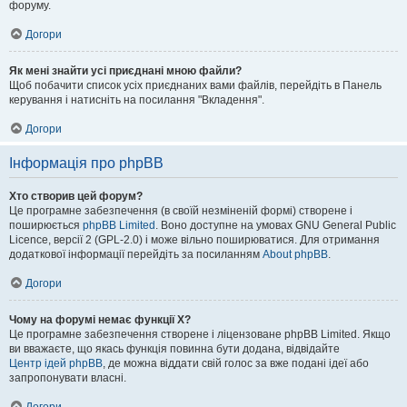
форуму.
Догори
Як мені знайти усі приєднані мною файли?
Щоб побачити список усіх приєднаних вами файлів, перейдіть в Панель
керування і натисніть на посилання "Вкладення".
Догори
Інформація про phpBB
Хто створив цей форум?
Це програмне забезпечення (в своїй незміненій формі) створене і
поширюється
phpBB Limited
. Воно доступне на умовах GNU General Public
Licence, версії 2 (GPL-2.0) і може вільно поширюватися. Для отримання
додаткової інформації перейдіть за посиланням
About phpBB
.
Догори
Чому на форумі немає функції X?
Це програмне забезпечення створене і ліцензоване phpBB Limited. Якщо
ви вважаєте, що якась функція повинна бути додана, відвідайте
Центр ідей phpBB
, де можна віддати свій голос за вже подані ідеї або
запропонувати власні.