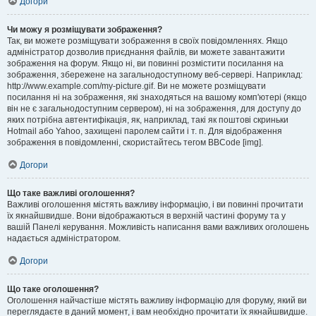
Догори
Чи можу я розміщувати зображення?
Так, ви можете розміщувати зображення в своїх повідомленнях. Якщо
адміністратор дозволив приєднання файлів, ви можете завантажити
зображення на форум. Якщо ні, ви повинні розмістити посилання на
зображення, збережене на загальнодоступному веб-сервері. Наприклад:
http://www.example.com/my-picture.gif. Ви не можете розміщувати
посилання ні на зображення, які знаходяться на вашому комп'ютері (якщо
він не є загальнодоступним сервером), ні на зображення, для доступу до
яких потрібна автентифікація, як, наприклад, такі як поштові скриньки
Hotmail або Yahoo, захищені паролем сайти і т. п. Для відображення
зображення в повідомленні, скористайтесь тегом BBCode [img].
Догори
Що таке важливі оголошення?
Важливі оголошення містять важливу інформацію, і ви повинні прочитати
їх якнайшвидше. Вони відображаються в верхній частині форуму та у
вашій Панелі керування. Можливість написання вами важливих оголошень
надається адміністратором.
Догори
Що таке оголошення?
Оголошення найчастіше містять важливу інформацію для форуму, який ви
переглядаєте в даний момент, і вам необхідно прочитати їх якнайшвидше.