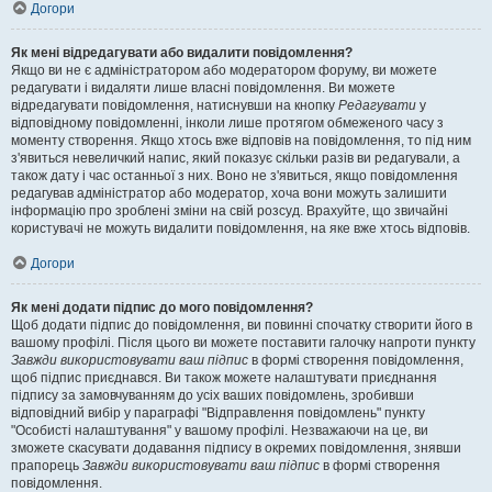
Догори
Як мені відредагувати або видалити повідомлення?
Якщо ви не є адміністратором або модератором форуму, ви можете
редагувати і видаляти лише власні повідомлення. Ви можете
відредагувати повідомлення, натиснувши на кнопку
Редагувати
у
відповідному повідомленні, інколи лише протягом обмеженого часу з
моменту створення. Якщо хтось вже відповів на повідомлення, то під ним
з'явиться невеличкий напис, який показує скільки разів ви редагували, а
також дату і час останньої з них. Воно не з'явиться, якщо повідомлення
редагував адміністратор або модератор, хоча вони можуть залишити
інформацію про зроблені зміни на свій розсуд. Врахуйте, що звичайні
користувачі не можуть видалити повідомлення, на яке вже хтось відповів.
Догори
Як мені додати підпис до мого повідомлення?
Щоб додати підпис до повідомлення, ви повинні спочатку створити його в
вашому профілі. Після цього ви можете поставити галочку напроти пункту
Завжди використовувати ваш підпис
в формі створення повідомлення,
щоб підпис приєднався. Ви також можете налаштувати приєднання
підпису за замовчуванням до усіх ваших повідомлень, зробивши
відповідний вибір у параграфі "Відправлення повідомлень" пункту
"Особисті налаштування" у вашому профілі. Незважаючи на це, ви
зможете скасувати додавання підпису в окремих повідомлення, знявши
прапорець
Завжди використовувати ваш підпис
в формі створення
повідомлення.