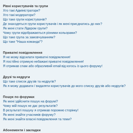
Рівні користувачів та групи
Хто такі Адміністратори?
Хто такі модератори?
Що таке групи користувачів?
Де знаходяться групи користувачів і як мені приєднатись до них?
Як мені стати Лідером групи?
Чому групи відображаються різними кольорами?
Що таке група за замовчуванням?
Що таке "Наша команда"?
Приватні повідомлення
Я не можу відсилати приватні повідомлення!
Я постійно отримую небажані приватні повідомлення!
Я отримав спам або образливий email від когось із цього форуму!
Друзі та недруги
Що таке список друзів та недругів?
Як я можу додавати / видаляти користувачів до мого списку друзів або недругів?
Пошук по форумах
Як мені здійснити пошук на форумі?
Чому мій пошук не дає результатів?
В результаті пошуку я отримав порожню сторінку!
Як мені знайти учасників форуму?
Як мені знайти власні повідомлення та теми?
Абонементи і закладки