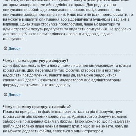
Так само, як і повідомлення, опитування можуть редагуватись лише їхнім
автором, модераторами або адміністраторами. Для редагування
опитування перейдіть до редагування першого повідомлення в темі;
опитування завжди пов'язане з ним. Якщо ніхто не встиг проголосувати, то
ви можете видалити опитування або відредагувати будь-який з варіантів
відповіді. Однак якщо хтось уже проголосував, лише модератори та
адміністратори можуть редагувати та видаляти опитування. Це зроблено
для того, щоб ніхто не зміг змінювати варіанти відповіді під час
голосування.
Догори
Чому я не маю доступу до форуму?
Деякі форуми можуть бути доступними лише певним учасникам та групам
користувачів. Щоб переглядати такі форуми, створювати в них теми,
надсилати повідомлення, вчиняти інші дії, вам може знадобитися
спеціальний дозвіл. Зв'яжіться з модератором або адміністратором
форуму для отримання такого дозволу.
Догори
Чому я не можу приєднувати файли?
Права на приєднання файлів встановлюються на рівні форумів, груп
користувачів або окремих користувачів. Адміністратор форуму можливо
заборонив приєднання файлів у форумі. Також можливо, що приєднувати
файли дозволено лише членам певних груп. Якщо ви не знаєте, чому ви
не можете додавати файли, зв'яжіться з адміністратором.