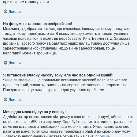
прихованим користувачем.
Догори
На форумі встановлено невірний час!
Можливо, відображається час, що відповідає іншому часовому поясу, а не
тому, в якому перебуваєте ви. В цьому випадку змініть в налаштуваннях
часовий пояс на той, в якому ви перебуваєте: Київ, Берлін і т. д. Зауважте,
що зміна часового поясу та багатьох інших налаштувань доступна лише
зареєстрованим користувачам. Якщо ви не зареєстровані, то це
непоганий момент зробити це.
Догори
Я встановив власну часову зону, але час все одно невірний!
Якщо ви впевнені, що правильно встановили часовий пояс, але час все
одно невірний, значить, годинник на сервері встановлено неправильно.
Повідомте про це адміністратора для усунення проблеми.
Догори
Моя рідна мова відсутня у списку!
Адміністратор не встановив підтримку вашої мови на форумі, або ще ніхто
не переклав phpBB на вашу мову. Спробуйте запитати адміністратора, чи
може він встановити необхідний вам мовний пакет. Якщо такого мовного
пакета не існує, то ви самі можете перекласти phpBB на свою рідну мову.
Додаткову інформацію ви можете отримати на сайті
phpBB
®.