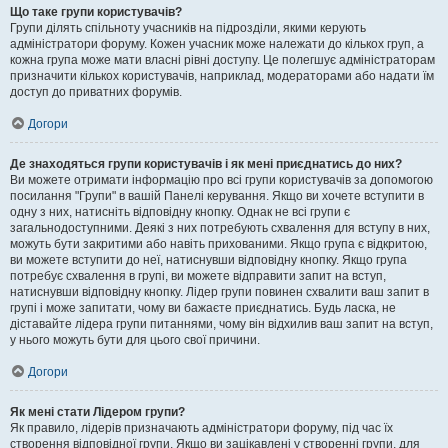
Що таке групи користувачів?
Групи ділять спільноту учасників на підрозділи, якими керують
адміністратори форуму. Кожен учасник може належати до кількох груп, а
кожна група може мати власні рівні доступу. Це полегшує адміністраторам
призначити кількох користувачів, наприклад, модераторами або надати їм
доступ до приватних форумів.
Догори
Де знаходяться групи користувачів і як мені приєднатись до них?
Ви можете отримати інформацію про всі групи користувачів за допомогою
посилання "Групи" в вашій Панелі керування. Якщо ви хочете вступити в
одну з них, натисніть відповідну кнопку. Однак не всі групи є
загальнодоступними. Деякі з них потребують схвалення для вступу в них,
можуть бути закритими або навіть прихованими. Якщо група є відкритою,
ви можете вступити до неї, натиснувши відповідну кнопку. Якщо група
потребує схвалення в групі, ви можете відправити запит на вступ,
натиснувши відповідну кнопку. Лідер групи повинен схвалити ваш запит в
групі і може запитати, чому ви бажаєте приєднатись. Будь ласка, не
діставайте лідера групи питаннями, чому він відхилив ваш запит на вступ,
у нього можуть бути для цього свої причини.
Догори
Як мені стати Лідером групи?
Як правило, лідерів призначають адміністратори форуму, під час їх
створення відповідної групи. Якщо ви зацікавлені у створенні групи, для