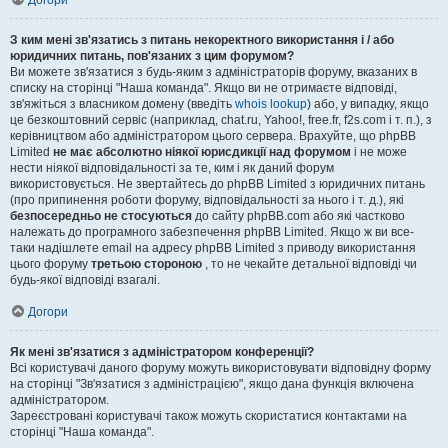
Догори
З ким мені зв'язатись з питань некоректного використання і / або
юридичних питань, пов'язаних з цим форумом?
Ви можете зв'язатися з будь-яким з адміністраторів форуму, вказаних в
списку на сторінці "Наша команда". Якщо ви не отримаєте відповіді,
зв'яжіться з власником домену (введіть
whois lookup
) або, у випадку, якщо
це безкоштовний сервіс (наприклад, chat.ru, Yahoo!, free.fr, f2s.com і т. п.), з
керівництвом або адміністратором цього сервера. Врахуйте, що phpBB
Limited
не має абсолютно ніякої юрисдикції над форумом
і не може
нести ніякої відповідальності за те, ким і як даний форум
використовується. Не звертайтесь до phpBB Limited з юридичних питань
(про припинення роботи форуму, відповідальності за нього і т. д.), які
безпосередньо не стосуються
до сайту phpBB.com або які частково
належать до програмного забезпечення phpBB Limited. Якщо ж ви все-
таки надішлете email на адресу phpBB Limited з приводу використання
цього форуму
третьою стороною
, то не чекайте детальної відповіді чи
будь-якої відповіді взагалі.
Догори
Як мені зв'язатися з адміністратором конференції?
Всі користувачі даного форуму можуть використовувати відповідну форму
на сторінці "Зв'язатися з адміністрацією", якщо дана функція включена
адміністратором.
Зареєстровані користувачі також можуть скористатися контактами на
сторінці "Наша команда".