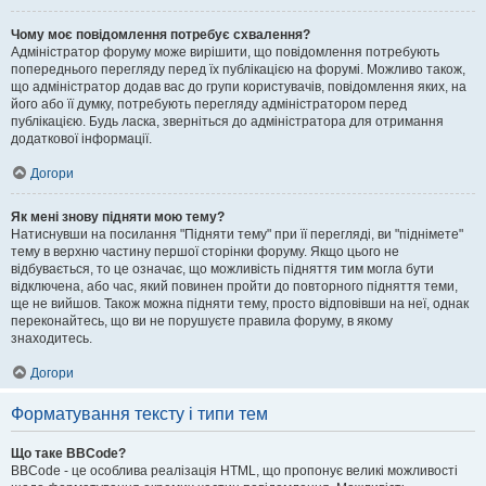
Чому моє повідомлення потребує схвалення?
Адміністратор форуму може вирішити, що повідомлення потребують
попереднього перегляду перед їх публікацією на форумі. Можливо також,
що адміністратор додав вас до групи користувачів, повідомлення яких, на
його або її думку, потребують перегляду адміністратором перед
публікацією. Будь ласка, зверніться до адміністратора для отримання
додаткової інформації.
Догори
Як мені знову підняти мою тему?
Натиснувши на посилання "Підняти тему" при її перегляді, ви "піднімете"
тему в верхню частину першої сторінки форуму. Якщо цього не
відбувається, то це означає, що можливість підняття тим могла бути
відключена, або час, який повинен пройти до повторного підняття теми,
ще не вийшов. Також можна підняти тему, просто відповівши на неї, однак
переконайтесь, що ви не порушуєте правила форуму, в якому
знаходитесь.
Догори
Форматування тексту і типи тем
Що таке BBCode?
BBCode - це особлива реалізація HTML, що пропонує великі можливості