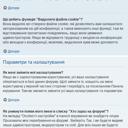
Догори
Що робить функція "Видалити файли cookie"?
Вона видаляє всі створені файли cookie, які дозволяють вам залишатися
авторизованим на цій конференції, а також виконують інші функції, такі як
відстежування прочитаних повідомлень, якщо вони увімкнені
адміністратором. Якщо ви відчуваєте труднощі з входом на конференцію
або виходом з конференції, можливо, видалення куків може допомогти.
Догори
Параметри та налаштування
Як мені змінити мої налаштування?
Якщо ви є зареєстрованим користувачем, усі ваші налаштування
зберігаються в базі даних форуму. Щоб змінити їх, клацніть на імені
користувача у верхній частині сторінки і перейдіть за посиланням
Панель
керування
. Там ви зможете змінити усі ваші налаштування та параметри.
Догори
Як уникнути появи мого імені в списку "Хто зараз на форумі"?
На вкладці "Особисті настройки" в панелі керування ви знайдете опцію
Приховати моє перебування на форумі
. Виберіть
Так
, і ви будете видимі
лише адміністраторам, модераторам та собі. Для всіх інших ви будете