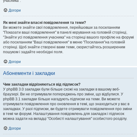
учасника".
Догори
Як мені знайти власні повідомлення та теми?
Ви можете знайти свої повідомлення, перейшовши за посиланням
"Показати ваші повідомлення" в панелі керування на головній сторінці,
"Знайти усі повідомлення учасника" на сторінці вашого профілю на форумі
або посиланням "Ваші повідомлення" в меню "Посилання"на головній
сторінці. Щоб знайти створені вами теми, скористайтесь розширеним
пошуком і задайте необхідні поля.
Догори
Абонементи і закладки
Чим закладки відрізняються від підписок?
У phpBB 3.0 закладки були більше схожі на закладки в вашому веб-
браузері. Ви не отримували попереджень про зміни, що відбулися. У
phpBB 3.1 закладки більше нагадують підписки на теми. Ви можете
отримувати повідомлення про оновлення в темі, що знаходиться у вас в
закладках. У разі підписки, ви будете отримувати повідомлення про зміни
в темі чи форумі. Налаштування повідомлень для закладок і підписок
можна задати на вкладці "Особисті налаштування" особистого розділу.
Догори