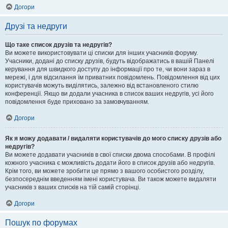
Догори
Друзі та недруги
Що таке список друзів та недругів?
Ви можете використовувати ці списки для інших учасників форуму.
Учасники, додані до списку друзів, будуть відображатись в вашій Панелі
керування для швидкого доступу до інформації про те, чи вони зараз в
мережі, і для відсилання їм приватних повідомлень. Повідомлення від цих
користувачів можуть виділятись, залежно від встановленого стилю
конференції. Якщо ви додали учасника в список ваших недругів, усі його
повідомлення буде приховано за замовчуванням.
Догори
Як я можу додавати / видаляти користувачів до мого списку друзів або
недругів?
Ви можете додавати учасників в свої списки двома способами. В профілі
кожного учасника є можливість додати його в список друзів або недругів.
Крім того, ви можете зробити це прямо з вашого особистого розділу,
безпосереднім введенням імені користувача. Ви також можете видаляти
учасників з ваших списків на тій самій сторінці.
Догори
Пошук по форумах