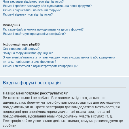
Чим закладки відрізняються від підписок?
Як мені зробити закладку або підписатись на певні форуми?
Як мені підписатись на певний форум?
Як мені відмовитись від підписки?
Вкладення
Які саме файли можна приєднувати на цьому форумі?
Як мені знайти усі приєднані мною файли?
Інформація про phpBB
Хто створив цей форум?
Чому на форумі немає функції X?
З ким мені зв'язатись з питань некоректного використання і / або юридичних
питань, пов'язаних з цим форумом?
Як мені зв'язатися з адміністратором конференції?
Вхід на форум і реєстрація
Навіщо мені потрібно реєструватися?
Ви можете цього і не робити. Все залежить від того, як вирішив
адміністратор форуму, чи потрібно вам реєструватись для розміщення
повідомлень, чи ні. Проте реєстрація дає вам додаткові можливості, які
недоступні для анонімних користувачів, такі як аватари, приватні
повідомлення, відсилання email-повідомлень, участь в групах і т. д.
Реєстрація займе у вас всього декілька хвилин, тому ми рекомендуємо це
зробити.