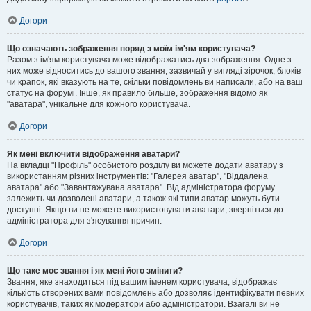
Догори
Що означають зображення поряд з моїм ім'ям користувача?
Разом з ім'ям користувача може відображатись два зображення. Одне з
них може відноситись до вашого звання, зазвичай у вигляді зірочок, блоків
чи крапок, які вказують на те, скільки повідомлень ви написали, або на ваш
статус на форумі. Інше, як правило більше, зображення відомо як
"аватара", унікальне для кожного користувача.
Догори
Як мені включити відображення аватари?
На вкладці "Профіль" особистого розділу ви можете додати аватару з
використанням різних інструментів: "Галерея аватар", "Віддалена
аватара" або "Завантажувана аватара". Від адміністратора форуму
залежить чи дозволені аватари, а також які типи аватар можуть бути
доступні. Якщо ви не можете використовувати аватари, зверніться до
адміністратора для з'ясування причин.
Догори
Що таке моє звання і як мені його змінити?
Звання, яке знаходиться під вашим іменем користувача, відображає
кількість створених вами повідомлень або дозволяє ідентифікувати певних
користувачів, таких як модератори або адміністратори. Взагалі ви не