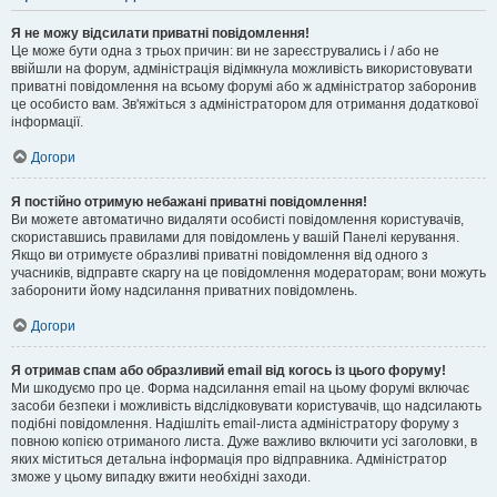
Я не можу відсилати приватні повідомлення!
Це може бути одна з трьох причин: ви не зареєструвались і / або не
ввійшли на форум, адміністрація відімкнула можливість використовувати
приватні повідомлення на всьому форумі або ж адміністратор заборонив
це особисто вам. Зв'яжіться з адміністратором для отримання додаткової
інформації.
Догори
Я постійно отримую небажані приватні повідомлення!
Ви можете автоматично видаляти особисті повідомлення користувачів,
скориставшись правилами для повідомлень у вашій Панелі керування.
Якщо ви отримуєте образливі приватні повідомлення від одного з
учасників, відправте скаргу на це повідомлення модераторам; вони можуть
заборонити йому надсилання приватних повідомлень.
Догори
Я отримав спам або образливий email від когось із цього форуму!
Ми шкодуємо про це. Форма надсилання email на цьому форумі включає
засоби безпеки і можливість відслідковувати користувачів, що надсилають
подібні повідомлення. Надішліть email-листа адміністратору форуму з
повною копією отриманого листа. Дуже важливо включити усі заголовки, в
яких міститься детальна інформація про відправника. Адміністратор
зможе у цьому випадку вжити необхідні заходи.