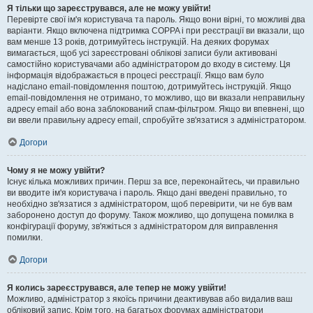
Я тільки що зареєструвався, але не можу увійти!
Перевірте свої ім'я користувача та пароль. Якщо вони вірні, то можливі два
варіанти. Якщо включена підтримка COPPA і при реєстрації ви вказали, що
вам менше 13 років, дотримуйтесь інструкцій. На деяких форумах
вимагається, щоб усі зареєстровані облікові записи були активовані
самостійно користувачами або адміністратором до входу в систему. Ця
інформація відображається в процесі реєстрації. Якщо вам було
надіслано email-повідомлення поштою, дотримуйтесь інструкцій. Якщо
email-повідомлення не отримано, то можливо, що ви вказали неправильну
адресу email або вона заблокований спам-фільтром. Якщо ви впевнені, що
ви ввели правильну адресу email, спробуйте зв'язатися з адміністратором.
Догори
Чому я не можу увійти?
Існує кілька можливих причин. Перш за все, переконайтесь, чи правильно
ви вводите ім'я користувача і пароль. Якщо дані введені правильно, то
необхідно зв'язатися з адміністратором, щоб перевірити, чи не був вам
заборонено доступ до форуму. Також можливо, що допущена помилка в
конфігурації форуму, зв'яжіться з адміністратором для виправлення
помилки.
Догори
Я колись зареєструвався, але тепер не можу увійти!
Можливо, адміністратор з якоїсь причини деактивував або видалив ваш
обліковий запис. Крім того, на багатьох форумах адміністратори