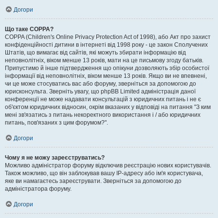
Догори
Що таке COPPA?
COPPA (Children's Online Privacy Protection Act of 1998), або Акт про захист
конфіденційності дитини в інтернеті від 1998 року - це закон Сполучених
Штатів, що вимагає від сайтів, які можуть збирати інформацію від
неповнолітніх, віком менше 13 років, мати на це письмову згоду батьків.
Припустимо й інше підтвердження що опікуни дозволяють збір особистої
інформації від неповнолітніх, віком менше 13 років. Якщо ви не впевнені,
чи це може стосуватись вас або форуму, зверніться за допомогою до
юрисконсульта. Зверніть увагу, що phpBB Limited адміністрація даної
конференції не може надавати консультацій з юридичних питань і не є
об'єктом юридичних відносин, окрім вказаних у відповіді на питання "З ким
мені зв'язатись з питань некоректного використання і / або юридичних
питань, пов'язаних з цим форумом?".
Догори
Чому я не можу зареєструватись?
Можливо адміністратор форуму відключив реєстрацію нових користувачів.
Також можливо, що він заблокував вашу IP-адресу або ім'я користувача,
яке ви намагаєтесь зареєструвати. Зверніться за допомогою до
адміністратора форуму.
Догори