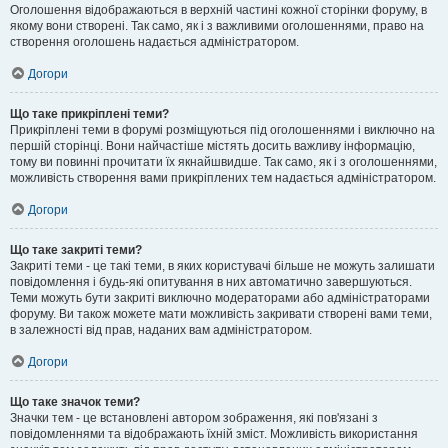
Оголошення відображаються в верхній частині кожної сторінки форуму, в
якому вони створені. Так само, як і з важливими оголошеннями, право на
створення оголошень надається адміністратором.
Догори
Що таке прикріплені теми?
Прикріплені теми в форумі розміщуються під оголошеннями і виключно на
першій сторінці. Вони найчастіше містять досить важливу інформацію,
тому ви повинні прочитати їх якнайшвидше. Так само, як і з оголошеннями,
можливість створення вами прикріплених тем надається адміністратором.
Догори
Що таке закриті теми?
Закриті теми - це такі теми, в яких користувачі більше не можуть залишати
повідомлення і будь-які опитування в них автоматично завершуються.
Теми можуть бути закриті виключно модераторами або адміністраторами
форуму. Ви також можете мати можливість закривати створені вами теми,
в залежності від прав, наданих вам адміністратором.
Догори
Що таке значок теми?
Значки тем - це встановлені автором зображення, які пов'язані з
повідомленнями та відображають їхній зміст. Можливість використання