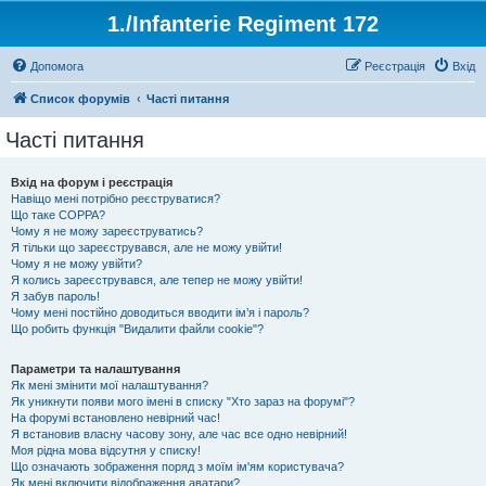
1./Infanterie Regiment 172
Допомога
Реєстрація
Вхід
Список форумів
Часті питання
Часті питання
Вхід на форум і реєстрація
Навіщо мені потрібно реєструватися?
Що таке COPPA?
Чому я не можу зареєструватись?
Я тільки що зареєструвався, але не можу увійти!
Чому я не можу увійти?
Я колись зареєструвався, але тепер не можу увійти!
Я забув пароль!
Чому мені постійно доводиться вводити ім’я і пароль?
Що робить функція "Видалити файли cookie"?
Параметри та налаштування
Як мені змінити мої налаштування?
Як уникнути появи мого імені в списку "Хто зараз на форумі"?
На форумі встановлено невірний час!
Я встановив власну часову зону, але час все одно невірний!
Моя рідна мова відсутня у списку!
Що означають зображення поряд з моїм ім'ям користувача?
Як мені включити відображення аватари?