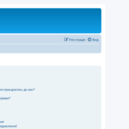
Реєстрація
Вхід
ені приєднатись до них?
ьорами?
ня!
відомлення!