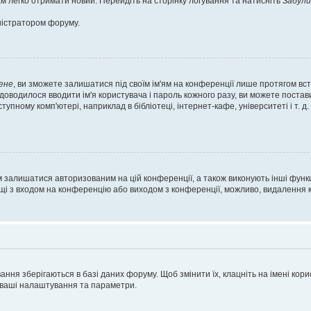
м легко отримати новий. Перейдіть на сторінку логування та натисніть
Забули
ністратором форуму.
ене
, ви зможете залишатися під своїм ім'ям на конференції лише протягом вст
 доводилося вводити ім'я користувача і пароль кожного разу, ви можете поста
пному комп'ютері, наприклад в бібліотеці, інтернет-кафе, університеті і т. д
м залишатися авторизованим на цій конференції, а також виконують інші функц
ощі з входом на конференцію або виходом з конференції, можливо, видалення к
ня зберігаються в базі даних форуму. Щоб змінити їх, клацніть на імені корист
і ваші налаштування та параметри.