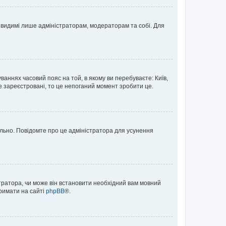
те видимі лише адміністраторам, модераторам та собі. Для
ваннях часовий пояс на той, в якому ви перебуваєте: Київ,
е зареєстровані, то це непоганий момент зробити це.
ильно. Повідомте про це адміністратора для усунення
тратора, чи може він встановити необхідний вам мовний
тримати на сайті
phpBB
®.