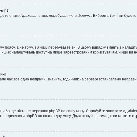
умі"?
айдете опцію
Приховати моє перебування на форумі
. Виберіть
Так
, і ви буде
 поясу, а не тому, в якому перебуваєте ви. В цьому випадку змініть в налашту
тьох інших налаштувань доступна лише зареєстрованим користувачам. Якщо ви н
ний!
але час все одно невірний, значить, годинник на сервері встановлено неправ
і, або ще ніхто не переклав phpBB на вашу мову. Спробуйте запитати адмініс
жете перекласти phpBB на свою рідну мову. Додаткову інформацію ви можете о