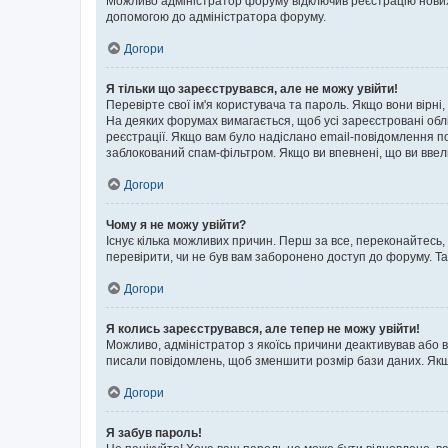
Можливо адміністратор форуму відключив реєстрацію нових к
допомогою до адміністратора форуму.
Догори
Я тільки що зареєструвався, але не можу увійти!
Перевірте свої ім'я користувача та пароль. Якщо вони вірні
На деяких форумах вимагається, щоб усі зареєстровані обл
реєстрації. Якщо вам було надіслано email-повідомлення п
заблокований спам-фільтром. Якщо ви впевнені, що ви ввел
Догори
Чому я не можу увійти?
Існує кілька можливих причин. Перш за все, переконайтесь,
перевірити, чи не був вам заборонено доступ до форуму. Т
Догори
Я колись зареєструвався, але тепер не можу увійти!
Можливо, адміністратор з якоїсь причини деактивував або в
писали повідомлень, щоб зменшити розмір бази даних. Якщо
Догори
Я забув пароль!