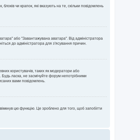
блоків чи крапок, які вказують на те, скільки повідомлень
ватара" або "Завантажувана аватара". Від адміністратора
ніться до адміністратора для з'ясування причин.
евних користувачів, таких як модератори або
. Будь ласка, не засмічуйте форум непотрібними
исаних вами повідомлень.
вімкнув цю функцію. Це зроблено для того, щоб запобігти