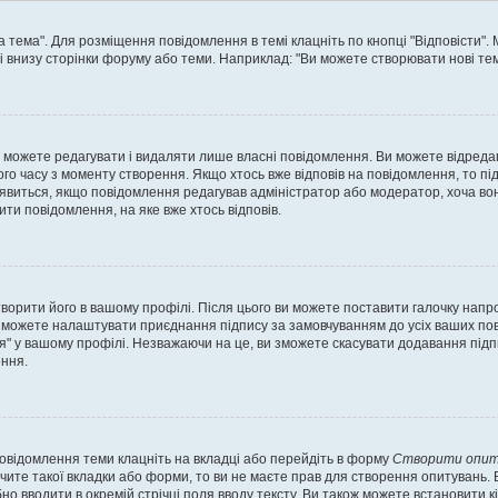
а тема". Для розміщення повідомлення в темі клацніть по кнопці "Відповісти"
і внизу сторінки форуму або теми. Наприклад: "Ви можете створювати нові теми
 можете редагувати і видаляти лише власні повідомлення. Ви можете відреда
о часу з моменту створення. Якщо хтось вже відповів на повідомлення, то під 
е з'явиться, якщо повідомлення редагував адміністратор або модератор, хоча в
ти повідомлення, на яке вже хтось відповів.
творити його в вашому профілі. Після цього ви можете поставити галочку напр
 можете налаштувати приєднання підпису за замовчуванням до усіх ваших пов
я" у вашому профілі. Незважаючи на це, ви зможете скасувати додавання під
ння.
повідомлення теми клацніть на вкладці або перейдіть в форму
Створити опит
чите такої вкладки або форми, то ви не маєте прав для створення опитувань. Вк
о вводити в окремій стрічці поля вводу тексту. Ви також можете встановити кіль