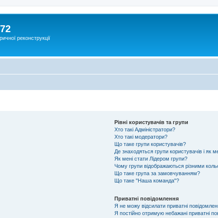
172
ричної реконструкції
Рівні користувачів та групи
Хто такі Адміністратори?
Хто такі модератори?
Що таке групи користувачів?
Де знаходяться групи користувачів і як м
Як мені стати Лідером групи?
Чому групи відображаються різними кол
Що таке група за замовчуванням?
Що таке "Наша команда"?
Приватні повідомлення
Я не можу відсилати приватні повідомлен
Я постійно отримую небажані приватні по