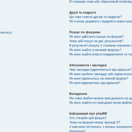
Я отримав спам або образливий email від
Друзі та недруги
Що таке список друзів та недругів?
Як я можу додавати / видаляти користувач
Пошук по форумах
уватись!
Як мені здійснити пошук на форумі?
Чому мій пошук не дає результатів?
В результаті пошуку я отримав порожню с
Як мені знайти учасників форуму?
Як мені знайти власні повідомлення та т
Абонементи і закладки
Чим закладки відрізняються від підписок?
Як мені зробити закладку або підписатис
Як мені підписатись на певний форум?
Як мені відмовитись від підписки?
Вкладення
Які саме файли можна приєднувати на ц
Як мені знайти усі приєднані мною файли
Інформація про phpBB
Хто створив цей форум?
Чому на форумі немає функції X?
З ким мені зв'язатись з питань некоректн
форумом?