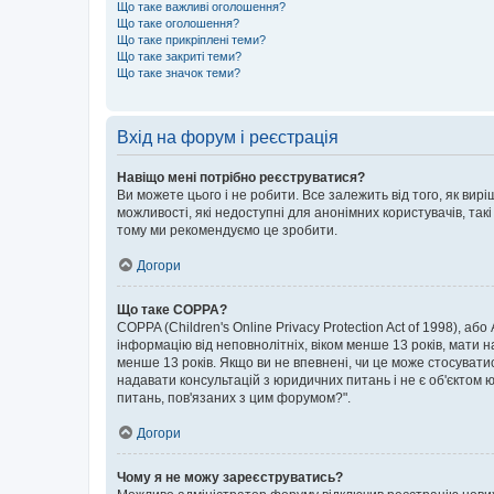
Що таке важливі оголошення?
Що таке оголошення?
Що таке прикріплені теми?
Що таке закриті теми?
Що таке значок теми?
Вхід на форум і реєстрація
Навіщо мені потрібно реєструватися?
Ви можете цього і не робити. Все залежить від того, як ви
можливості, які недоступні для анонімних користувачів, такі
тому ми рекомендуємо це зробити.
Догори
Що таке COPPA?
COPPA (Children's Online Privacy Protection Act of 1998), аб
інформацію від неповнолітніх, віком менше 13 років, мати н
менше 13 років. Якщо ви не впевнені, чи це може стосувати
надавати консультацій з юридичних питань і не є об'єктом ю
питань, пов'язаних з цим форумом?".
Догори
Чому я не можу зареєструватись?