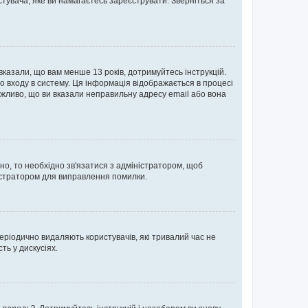
тувача, яке ви намагаєтесь зареєструвати. Зверніться за
 вказали, що вам менше 13 років, дотримуйтесь інструкцій.
о входу в систему. Ця інформація відображається в процесі
ожливо, що ви вказали неправильну адресу email або вона
ьно, то необхідно зв'язатися з адміністратором, щоб
ністратором для виправлення помилки.
еріодично видаляють користувачів, які тривалий час не
ь у дискусіях.