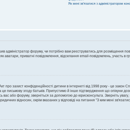
Як мені зв'язатися з адміністратором кон
рішив адміністратор форуму, чи потрібно вам реєструватись для розміщення пов
 як аватари, приватні повідомлення, відсилання email-повідомлень, участь в груп
о Акт про захист конфіденційності дитини в інтернеті від 1998 року - це закон 
а це письмову згоду батьків. Припустимо й інше підтвердження що опікуни дозв
сь вас або форуму, зверніться за допомогою до юрисконсульта. Зверніть увагу,
ридичних відносин, окрім вказаних у відповіді на питання "З ким мені зв'язати