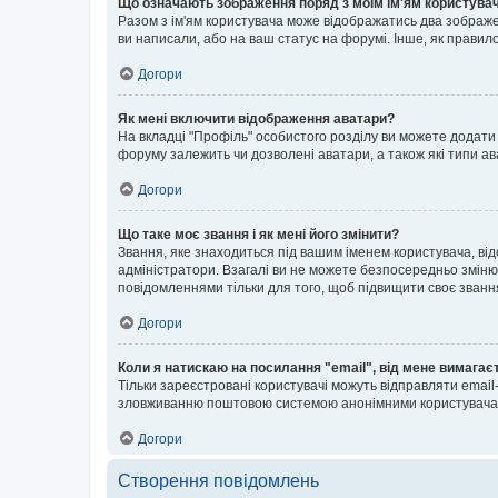
Що означають зображення поряд з моїм ім'ям користува
Разом з ім'ям користувача може відображатись два зображенн
ви написали, або на ваш статус на форумі. Інше, як правил
Догори
Як мені включити відображення аватари?
На вкладці "Профіль" особистого розділу ви можете додати 
форуму залежить чи дозволені аватари, а також які типи ав
Догори
Що таке моє звання і як мені його змінити?
Звання, яке знаходиться під вашим іменем користувача, від
адміністратори. Взагалі ви не можете безпосередньо зміню
повідомленнями тільки для того, щоб підвищити своє званн
Догори
Коли я натискаю на посилання "email", від мене вимагає
Тільки зареєстровані користувачі можуть відправляти emai
зловживанню поштовою системою анонімними користувача
Догори
Створення повідомлень