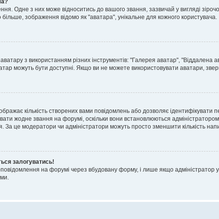
ча?
я. Одне з них може відноситись до вашого звання, зазвичай у вигляді зірочок, 
о більше, зображення відомо як "аватара", унікальне для кожного користувача.
аватару з використанням різних інструментів: "Галерея аватар", "Віддалена а
атар можуть бути доступні. Якщо ви не можете використовувати аватари, звер
ображає кількість створених вами повідомлень або дозволяє ідентифікувати п
вати жодне звання на форумі, оскільки вони встановлюються адміністратором
я. За це модератори чи адміністратори можуть просто зменшити кількість нап
ться залогуватись!
l-повідомлення на форумі через вбудовану форму, і лише якщо адміністратор у
ми.