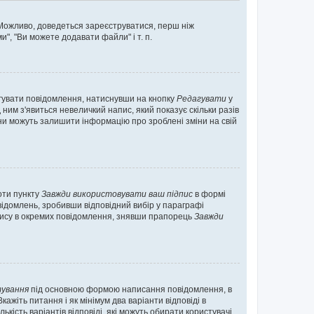
. Можливо, доведеться зареєструватися, перш ніж
", "Ви можете додавати файли" і т. п.
гувати повідомлення, натиснувши на кнопку
Редагувати
у
ним з'явиться невеличкий напис, який показує скільки разів
они можуть залишити інформацію про зроблені зміни на свій
оти пункту
Завжди використовувати ваш підпис
в формі
ідомлень, зробивши відповідний вибір у параграфі
пису в окремих повідомлення, знявши прапорець
Завжди
ування
під основною формою написання повідомлення, в
ажіть питання і як мінімум два варіанти відповіді в
кість варіантів відповіді, які можуть обирати користувачі