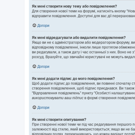
Як мені створити нову тему або повідомлення?
Для створення нової теми на форумі, натисніть кнопку "Нов
відправити повідомлення. Доступні для вас дії перерахован
Догори
Як мені відредагувати або видалити повідомлення?
Якщо ви не є адміністратором або модератором форуму, ви
відповідному повідомленні, інколи лише протягом обмеженог
ви редагували, а також дату і час останньої з них. Воно н
розсуд. Врахуйте, що звичайні користувачі не можуть видали
Догори
Як мені додати підпис до мого повідомлення?
Щоб додати підпис до повідомлення, ви повинні спочатку с
створення повідомлення, щоб підпис приєднався. Ви також
"Відправлення повідомлень" пункту "Особисті налаштуванн
використовувати ваш підпис
в формі створення повідомле
Догори
Як мені створити опитування?
При створенні нової теми чи під час редагування першого 
залежності від стилю, який використовується; якщо ви не ба
відповідних полях, переконавшись, що кожен варіант потрібн