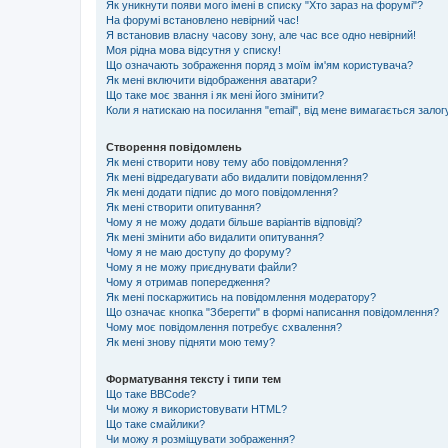
Як уникнути появи мого імені в списку "Хто зараз на форумі"?
На форумі встановлено невірний час!
Я встановив власну часову зону, але час все одно невірний!
Моя рідна мова відсутня у списку!
Що означають зображення поряд з моїм ім'ям користувача?
Як мені включити відображення аватари?
Що таке моє звання і як мені його змінити?
Коли я натискаю на посилання "email", від мене вимагається залог
Створення повідомлень
Як мені створити нову тему або повідомлення?
Як мені відредагувати або видалити повідомлення?
Як мені додати підпис до мого повідомлення?
Як мені створити опитування?
Чому я не можу додати більше варіантів відповіді?
Як мені змінити або видалити опитування?
Чому я не маю доступу до форуму?
Чому я не можу приєднувати файли?
Чому я отримав попередження?
Як мені поскаржитись на повідомлення модератору?
Що означає кнопка "Зберегти" в формі написання повідомлення?
Чому моє повідомлення потребує схвалення?
Як мені знову підняти мою тему?
Форматування тексту і типи тем
Що таке BBCode?
Чи можу я використовувати HTML?
Що таке смайлики?
Чи можу я розміщувати зображення?