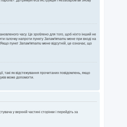
 пароль?
. Дотримуйтесь інструкцій і незабаром ви знову
ановленого часу. Це зроблено для того, щоб ніхто інший не
вити галочку напроти пункту
Запам'ятати мене
при вході на
. Якщо пункт
Запам'ятати мене
відсутній, це означає, що
ії, такі як відстежування прочитаних повідомлень, якщо
уків може допомогти.
увача у верхній частині сторінки і перейдіть за