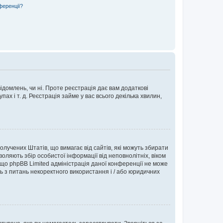
ференції?
ідомлень, чи ні. Проте реєстрація дає вам додаткові
ах і т. д. Реєстрація займе у вас всього декілька хвилин,
Сполучених Штатів, що вимагає від сайтів, які можуть збирати
оляють збір особистої інформації від неповнолітніх, віком
 що phpBB Limited адміністрація даної конференції не може
сь з питань некоректного використання і / або юридичних