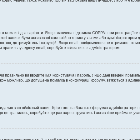
ористувачів. Також можливо, що він заблокував вашу IP-адресу або ім'я корис
, то можливі два варіанти. Якщо включена підтримка COPPA і при реєстрації ви
ікові записи були активовані самостійно користувачами або адміністратором д
оштою, дотримуйтесь інструкцій. Якщо email-повідомлення не отримано, то м
и правильну адресу email, спробуйте зв'язатися з адміністратором.
 чи правильно ви вводите ім'я користувача і пароль. Якщо дані введені правил
акож можливо, що допущена помилка в конфігурації форуму, зв'яжіться з адмі
идалив ваш обліковий запис. Крім того, на багатьох форумах адміністратори п
 це трапилось, спробуйте ще раз зареєструватись і активніше приймати участ