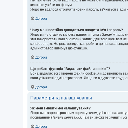
Не панікуйте! Хоча ваш пароль не може бути відновлено, ва
зможете увійти на форум.
Якщо не вдалося отримати новий пароль, зв'яжіться з адмі
Догори
Чому мені постійно доводиться вводити ім’я і пароль?
Якщо ви не ставите галочку напроти пункту
Запам'ятати м
зміг використати ваш обліковий запис. Для того щоб вам не
конференцію. Не рекомендується робити це на загальнодосту
адміністратор вимкнув цю функцію.
Догори
Що робить функція "Видалити файли cookie"?
Вона видаляє всі створені файли cookie, які дозволяють ва
вони увімкнені адміністратором. Якщо ви відчуваєте трудн
Догори
Параметри та налаштування
Як мені змінити мої налаштування?
Якщо ви є зареєстрованим користувачем, усі ваші налаштуван
посиланням
Панель керування
. Там ви зможете змінити ус
Догори