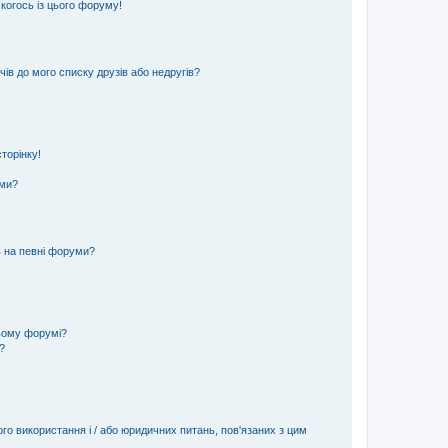
 когось із цього форуму!
ів до мого списку друзів або недругів?
торінку!
еми?
ь на певні форуми?
ьому форумі?
?
ого використання і / або юридичних питань, пов'язаних з цим