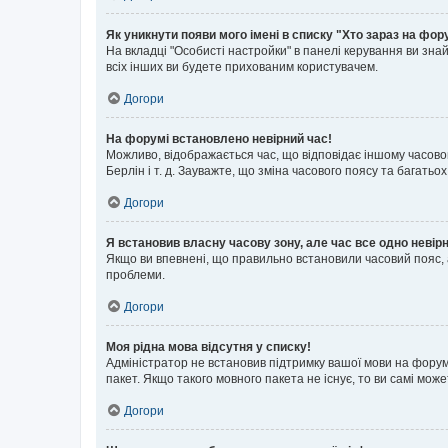
Як уникнути появи мого імені в списку "Хто зараз на фор
На вкладці "Особисті настройки" в панелі керування ви зн
всіх інших ви будете прихованим користувачем.
Догори
На форумі встановлено невірний час!
Можливо, відображається час, що відповідає іншому часовому
Берлін і т. д. Зауважте, що зміна часового поясу та бага
Догори
Я встановив власну часову зону, але час все одно невір
Якщо ви впевнені, що правильно встановили часовий пояс, 
проблеми.
Догори
Моя рідна мова відсутня у списку!
Адміністратор не встановив підтримку вашої мови на форум
пакет. Якщо такого мовного пакета не існує, то ви самі мо
Догори