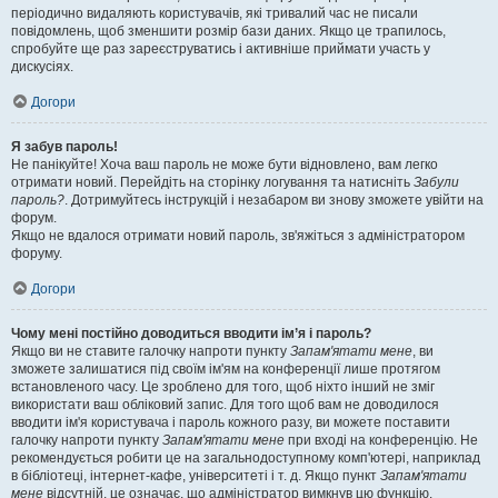
періодично видаляють користувачів, які тривалий час не писали
повідомлень, щоб зменшити розмір бази даних. Якщо це трапилось,
спробуйте ще раз зареєструватись і активніше приймати участь у
дискусіях.
Догори
Я забув пароль!
Не панікуйте! Хоча ваш пароль не може бути відновлено, вам легко
отримати новий. Перейдіть на сторінку логування та натисніть
Забули
пароль?
. Дотримуйтесь інструкцій і незабаром ви знову зможете увійти на
форум.
Якщо не вдалося отримати новий пароль, зв'яжіться з адміністратором
форуму.
Догори
Чому мені постійно доводиться вводити ім’я і пароль?
Якщо ви не ставите галочку напроти пункту
Запам'ятати мене
, ви
зможете залишатися під своїм ім'ям на конференції лише протягом
встановленого часу. Це зроблено для того, щоб ніхто інший не зміг
використати ваш обліковий запис. Для того щоб вам не доводилося
вводити ім'я користувача і пароль кожного разу, ви можете поставити
галочку напроти пункту
Запам'ятати мене
при вході на конференцію. Не
рекомендується робити це на загальнодоступному комп'ютері, наприклад
в бібліотеці, інтернет-кафе, університеті і т. д. Якщо пункт
Запам'ятати
мене
відсутній, це означає, що адміністратор вимкнув цю функцію.