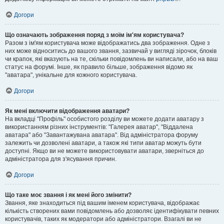
Догори
Що означають зображення поряд з моїм ім'ям користувача?
Разом з ім'ям користувача може відображатись два зображення. Одне з
них може відноситись до вашого звання, зазвичай у вигляді зірочок, блоків
чи крапок, які вказують на те, скільки повідомлень ви написали, або на ваш
статус на форумі. Інше, як правило більше, зображення відомо як
"аватара", унікальне для кожного користувача.
Догори
Як мені включити відображення аватари?
На вкладці "Профіль" особистого розділу ви можете додати аватару з
використанням різних інструментів: "Галерея аватар", "Віддалена
аватара" або "Завантажувана аватара". Від адміністратора форуму
залежить чи дозволені аватари, а також які типи аватар можуть бути
доступні. Якщо ви не можете використовувати аватари, зверніться до
адміністратора для з'ясування причин.
Догори
Що таке моє звання і як мені його змінити?
Звання, яке знаходиться під вашим іменем користувача, відображає
кількість створених вами повідомлень або дозволяє ідентифікувати певних
користувачів, таких як модератори або адміністратори. Взагалі ви не