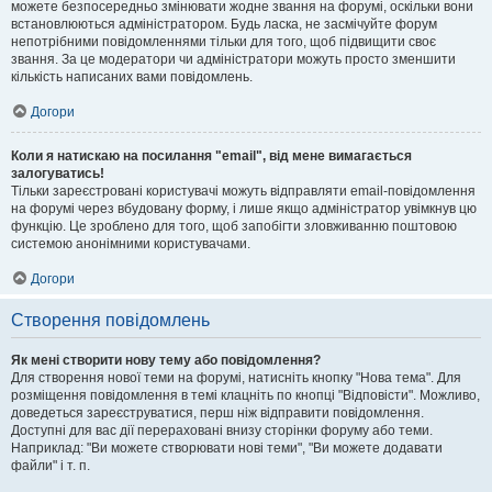
можете безпосередньо змінювати жодне звання на форумі, оскільки вони
встановлюються адміністратором. Будь ласка, не засмічуйте форум
непотрібними повідомленнями тільки для того, щоб підвищити своє
звання. За це модератори чи адміністратори можуть просто зменшити
кількість написаних вами повідомлень.
Догори
Коли я натискаю на посилання "email", від мене вимагається
залогуватись!
Тільки зареєстровані користувачі можуть відправляти email-повідомлення
на форумі через вбудовану форму, і лише якщо адміністратор увімкнув цю
функцію. Це зроблено для того, щоб запобігти зловживанню поштовою
системою анонімними користувачами.
Догори
Створення повідомлень
Як мені створити нову тему або повідомлення?
Для створення нової теми на форумі, натисніть кнопку "Нова тема". Для
розміщення повідомлення в темі клацніть по кнопці "Відповісти". Можливо,
доведеться зареєструватися, перш ніж відправити повідомлення.
Доступні для вас дії перераховані внизу сторінки форуму або теми.
Наприклад: "Ви можете створювати нові теми", "Ви можете додавати
файли" і т. п.