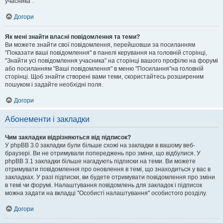
учасника".
Догори
Як мені знайти власні повідомлення та теми?
Ви можете знайти свої повідомлення, перейшовши за посиланням
"Показати ваші повідомлення" в панелі керування на головній сторінці,
"Знайти усі повідомлення учасника" на сторінці вашого профілю на форумі
або посиланням "Ваші повідомлення" в меню "Посилання"на головній
сторінці. Щоб знайти створені вами теми, скористайтесь розширеним
пошуком і задайте необхідні поля.
Догори
Абонементи і закладки
Чим закладки відрізняються від підписок?
У phpBB 3.0 закладки були більше схожі на закладки в вашому веб-
браузері. Ви не отримували попереджень про зміни, що відбулися. У
phpBB 3.1 закладки більше нагадують підписки на теми. Ви можете
отримувати повідомлення про оновлення в темі, що знаходиться у вас в
закладках. У разі підписки, ви будете отримувати повідомлення про зміни
в темі чи форумі. Налаштування повідомлень для закладок і підписок
можна задати на вкладці "Особисті налаштування" особистого розділу.
Догори