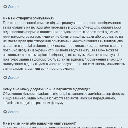
Догори
Як мені створити опитування?
При створенні нової теми чи під час редагування першого повідомлення
теми клацніть на вкладці або перейдіть в форму
Створити опитування
під основною формою написання повідомлення, в залежності від стилю,
який використовується; якщо ви не бачите такої вкладки або форми, то ви
не маєте прав для створення опитувань. Вкажіть питання і як мінімум два
варіанти відповіді в відповідних полях, переконавшись, що кожен варіант
потрібно вводити в окремій стрічці поля вводу тексту. Ви також можете
встановити кількість варіантів відповіді, які можуть обирати користувачі
при голосуванні за допомогою "Варіантів відповіді", обмеження в часі для
голосування в днях (0 для вічного голосування) і, на сам кінець, можливість
зміни варіанту, за який вони проголосували.
Догори
Чому я не можу додати більше варіантів відповіді?
Обмеження кількості варіантів відповіді встановлює адміністратор форуму.
Якщо вам необхідна більша кількості варіантів, аніж це передбачено,
зв'яжіться з адміністратором форуму.
Догори
Як мені змінити або видалити опитування?