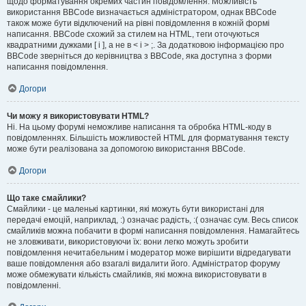
щодо форматування окремих частин повідомлення. Можливість
використання BBCode визначається адміністратором, однак BBCode
також може бути відключений на рівні повідомлення в кожній формі
написання. BBCode схожий за стилем на HTML, теги оточуються
квадратними дужками [ і ], а не в < і > ;. За додатковою інформацією про
BBCode зверніться до керівництва з BBCode, яка доступна з форми
написання повідомлення.
Догори
Чи можу я використовувати HTML?
Ні. На цьому форумі неможливе написання та обробка HTML-коду в
повідомленнях. Більшість можливостей HTML для форматування тексту
може бути реалізована за допомогою використання BBCode.
Догори
Що таке смайлики?
Смайлики - це маленькі картинки, які можуть бути використані для
передачі емоцій, наприклад, :) означає радість, :( означає сум. Весь список
смайликів можна побачити в формі написання повідомлення. Намагайтесь
не зловживати, використовуючи їх: вони легко можуть зробити
повідомлення нечитабельним і модератор може вирішити відредагувати
ваше повідомлення або взагалі видалити його. Адміністратор форуму
може обмежувати кількість смайликів, які можна використовувати в
повідомленні.