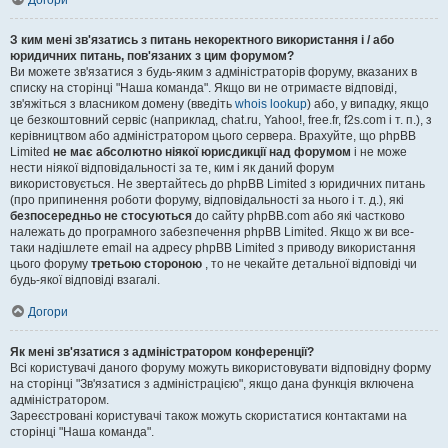
Догори
З ким мені зв'язатись з питань некоректного використання і / або
юридичних питань, пов'язаних з цим форумом?
Ви можете зв'язатися з будь-яким з адміністраторів форуму, вказаних в
списку на сторінці "Наша команда". Якщо ви не отримаєте відповіді,
зв'яжіться з власником домену (введіть
whois lookup
) або, у випадку, якщо
це безкоштовний сервіс (наприклад, chat.ru, Yahoo!, free.fr, f2s.com і т. п.), з
керівництвом або адміністратором цього сервера. Врахуйте, що phpBB
Limited
не має абсолютно ніякої юрисдикції над форумом
і не може
нести ніякої відповідальності за те, ким і як даний форум
використовується. Не звертайтесь до phpBB Limited з юридичних питань
(про припинення роботи форуму, відповідальності за нього і т. д.), які
безпосередньо не стосуються
до сайту phpBB.com або які частково
належать до програмного забезпечення phpBB Limited. Якщо ж ви все-
таки надішлете email на адресу phpBB Limited з приводу використання
цього форуму
третьою стороною
, то не чекайте детальної відповіді чи
будь-якої відповіді взагалі.
Догори
Як мені зв'язатися з адміністратором конференції?
Всі користувачі даного форуму можуть використовувати відповідну форму
на сторінці "Зв'язатися з адміністрацією", якщо дана функція включена
адміністратором.
Зареєстровані користувачі також можуть скористатися контактами на
сторінці "Наша команда".