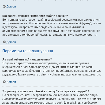
Догори
Що робить функція "Видалити файли cookie"?
Вона видаляє всі створені файли cookie, які дозволяють вам залишатися
авторизованим на цій конференції, а також виконують інші функції, такі як
відстежування прочитаних повідомлень, якщо вони увімкнені
адміністратором. Якщо ви відчуваєте труднощі з входом на конференцію
або виходом з конференції, можливо, видалення куків може допомогти.
Догори
Параметри та налаштування
Як мені змінити мої налаштування?
Якщо ви є зареєстрованим користувачем, усі ваші налаштування
зберігаються в базі даних форуму. Щоб змінити їх, клацніть на імені
користувача у верхній частині сторінки і перейдіть за посиланням
Панель
керування
. Там ви зможете змінити усі ваші налаштування та параметри.
Догори
Як уникнути появи мого імені в списку "Хто зараз на форумі"?
На вкладці "Особисті настройки" в панелі керування ви знайдете опцію
Приховати моє перебування на форумі
. Виберіть
Так
, і ви будете видимі
лише адміністраторам, модераторам та собі. Для всіх інших ви будете