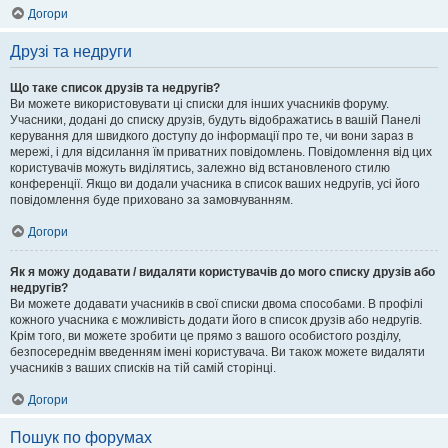
Догори
Друзі та недруги
Що таке список друзів та недругів?
Ви можете використовувати ці списки для інших учасників форуму.
Учасники, додані до списку друзів, будуть відображатись в вашій Панелі
керування для швидкого доступу до інформації про те, чи вони зараз в
мережі, і для відсилання їм приватних повідомлень. Повідомлення від цих
користувачів можуть виділятись, залежно від встановленого стилю
конференції. Якщо ви додали учасника в список ваших недругів, усі його
повідомлення буде приховано за замовчуванням.
Догори
Як я можу додавати / видаляти користувачів до мого списку друзів або
недругів?
Ви можете додавати учасників в свої списки двома способами. В профілі
кожного учасника є можливість додати його в список друзів або недругів.
Крім того, ви можете зробити це прямо з вашого особистого розділу,
безпосереднім введенням імені користувача. Ви також можете видаляти
учасників з ваших списків на тій самій сторінці.
Догори
Пошук по форумах