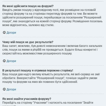
Як мені здійснити пошук на форумі?
Введіть умови пошуку у відповідному полі, яке розміщене на головній
сторінці форуму та на сторінках перегляду форумів та тем. Ви можете
здійснити розширений пошук, перейшовши за посиланням "Розширений
пошук", яке знаходиться на кожній сторінці форуму. Розміщення посилань
може відрізнятись, залежно від стилю.
Догори
Чому мій пошук не дає результатів?
Ваш запит, можливо, був доволі невизначеним і включав багато загальних
слів, пошук за якими в phpBB не провадиться. Будьте більш конкретні і
скористайтесь можливостями розширеного пошуку.
Догори
В результаті пошуку я отримав порожню сторінку!
Ваш пошук дав надто велику кількість результатів, які веб-сервер не зміг
обробити. Використайте "Розширений пошук", точніше задайте умови
пошуку та форуми на яких він повинен бути здійснений.
Догори
Як мені знайти учасників форуму?
Перейдіть на сторінку "Учасники" і натисніть на посилання "Знайти