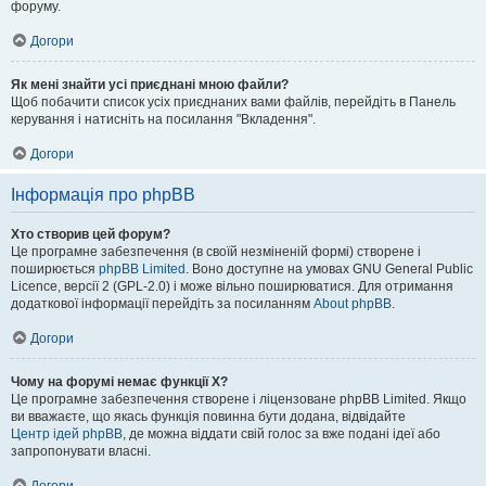
форуму.
Догори
Як мені знайти усі приєднані мною файли?
Щоб побачити список усіх приєднаних вами файлів, перейдіть в Панель
керування і натисніть на посилання "Вкладення".
Догори
Інформація про phpBB
Хто створив цей форум?
Це програмне забезпечення (в своїй незміненій формі) створене і
поширюється
phpBB Limited
. Воно доступне на умовах GNU General Public
Licence, версії 2 (GPL-2.0) і може вільно поширюватися. Для отримання
додаткової інформації перейдіть за посиланням
About phpBB
.
Догори
Чому на форумі немає функції X?
Це програмне забезпечення створене і ліцензоване phpBB Limited. Якщо
ви вважаєте, що якась функція повинна бути додана, відвідайте
Центр ідей phpBB
, де можна віддати свій голос за вже подані ідеї або
запропонувати власні.