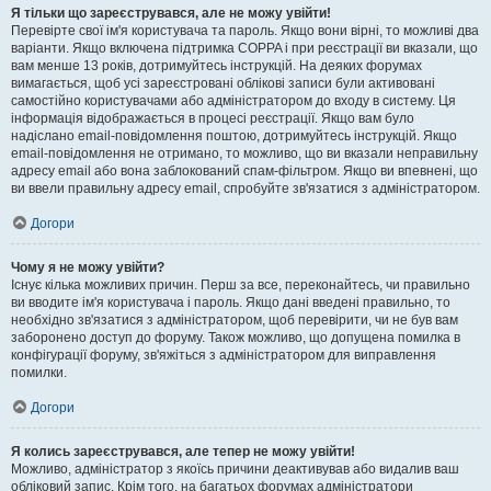
Я тільки що зареєструвався, але не можу увійти!
Перевірте свої ім'я користувача та пароль. Якщо вони вірні, то можливі два
варіанти. Якщо включена підтримка COPPA і при реєстрації ви вказали, що
вам менше 13 років, дотримуйтесь інструкцій. На деяких форумах
вимагається, щоб усі зареєстровані облікові записи були активовані
самостійно користувачами або адміністратором до входу в систему. Ця
інформація відображається в процесі реєстрації. Якщо вам було
надіслано email-повідомлення поштою, дотримуйтесь інструкцій. Якщо
email-повідомлення не отримано, то можливо, що ви вказали неправильну
адресу email або вона заблокований спам-фільтром. Якщо ви впевнені, що
ви ввели правильну адресу email, спробуйте зв'язатися з адміністратором.
Догори
Чому я не можу увійти?
Існує кілька можливих причин. Перш за все, переконайтесь, чи правильно
ви вводите ім'я користувача і пароль. Якщо дані введені правильно, то
необхідно зв'язатися з адміністратором, щоб перевірити, чи не був вам
заборонено доступ до форуму. Також можливо, що допущена помилка в
конфігурації форуму, зв'яжіться з адміністратором для виправлення
помилки.
Догори
Я колись зареєструвався, але тепер не можу увійти!
Можливо, адміністратор з якоїсь причини деактивував або видалив ваш
обліковий запис. Крім того, на багатьох форумах адміністратори