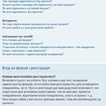
Чим закладки відрізняються від підписок?
Як мені зробити закладку або підписатись на певні форуми?
Як мені підписатись на певний форум?
Як мені відмовитись від підписки?
Вкладення
Які саме файли можна приєднувати на цьому форумі?
Як мені знайти усі приєднані мною файли?
Інформація про phpBB
Хто створив цей форум?
Чому на форумі немає функції X?
З ким мені зв'язатись з питань некоректного використання і / або юридичних
питань, пов'язаних з цим форумом?
Як мені зв'язатися з адміністратором конференції?
Вхід на форум і реєстрація
Навіщо мені потрібно реєструватися?
Ви можете цього і не робити. Все залежить від того, як вирішив
адміністратор форуму, чи потрібно вам реєструватись для розміщення
повідомлень, чи ні. Проте реєстрація дає вам додаткові можливості, які
недоступні для анонімних користувачів, такі як аватари, приватні
повідомлення, відсилання email-повідомлень, участь в групах і т. д.
Реєстрація займе у вас всього декілька хвилин, тому ми рекомендуємо це
зробити.