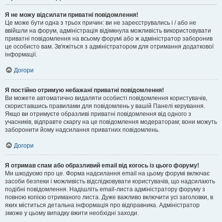
Я не можу відсилати приватні повідомлення!
Це може бути одна з трьох причин: ви не зареєструвались і / або не
ввійшли на форум, адміністрація відімкнула можливість використовувати
приватні повідомлення на всьому форумі або ж адміністратор заборонив
це особисто вам. Зв'яжіться з адміністратором для отримання додаткової
інформації.
Догори
Я постійно отримую небажані приватні повідомлення!
Ви можете автоматично видаляти особисті повідомлення користувачів,
скориставшись правилами для повідомлень у вашій Панелі керування.
Якщо ви отримуєте образливі приватні повідомлення від одного з
учасників, відправте скаргу на це повідомлення модераторам; вони можуть
заборонити йому надсилання приватних повідомлень.
Догори
Я отримав спам або образливий email від когось із цього форуму!
Ми шкодуємо про це. Форма надсилання email на цьому форумі включає
засоби безпеки і можливість відслідковувати користувачів, що надсилають
подібні повідомлення. Надішліть email-листа адміністратору форуму з
повною копією отриманого листа. Дуже важливо включити усі заголовки, в
яких міститься детальна інформація про відправника. Адміністратор
зможе у цьому випадку вжити необхідні заходи.