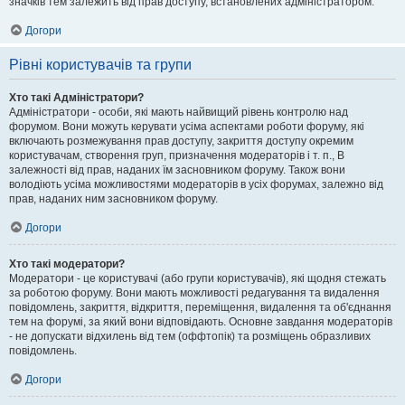
значків тем залежить від прав доступу, встановлених адміністратором.
Догори
Рівні користувачів та групи
Хто такі Адміністратори?
Адміністратори - особи, які мають найвищий рівень контролю над
форумом. Вони можуть керувати усіма аспектами роботи форуму, які
включають розмежування прав доступу, закриття доступу окремим
користувачам, створення груп, призначення модераторів і т. п., В
залежності від прав, наданих їм засновником форуму. Також вони
володіють усіма можливостями модераторів в усіх форумах, залежно від
прав, наданих ним засновником форуму.
Догори
Хто такі модератори?
Модератори - це користувачі (або групи користувачів), які щодня стежать
за роботою форуму. Вони мають можливості редагування та видалення
повідомлень, закриття, відкриття, переміщення, видалення та об'єднання
тем на форумі, за який вони відповідають. Основне завдання модераторів
- не допускати відхилень від тем (оффтопік) та розміщень образливих
повідомлень.
Догори