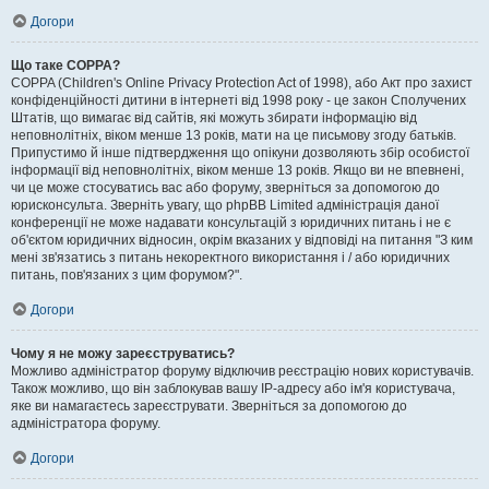
Догори
Що таке COPPA?
COPPA (Children's Online Privacy Protection Act of 1998), або Акт про захист
конфіденційності дитини в інтернеті від 1998 року - це закон Сполучених
Штатів, що вимагає від сайтів, які можуть збирати інформацію від
неповнолітніх, віком менше 13 років, мати на це письмову згоду батьків.
Припустимо й інше підтвердження що опікуни дозволяють збір особистої
інформації від неповнолітніх, віком менше 13 років. Якщо ви не впевнені,
чи це може стосуватись вас або форуму, зверніться за допомогою до
юрисконсульта. Зверніть увагу, що phpBB Limited адміністрація даної
конференції не може надавати консультацій з юридичних питань і не є
об'єктом юридичних відносин, окрім вказаних у відповіді на питання "З ким
мені зв'язатись з питань некоректного використання і / або юридичних
питань, пов'язаних з цим форумом?".
Догори
Чому я не можу зареєструватись?
Можливо адміністратор форуму відключив реєстрацію нових користувачів.
Також можливо, що він заблокував вашу IP-адресу або ім'я користувача,
яке ви намагаєтесь зареєструвати. Зверніться за допомогою до
адміністратора форуму.
Догори