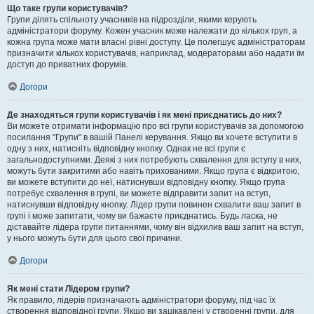
Що таке групи користувачів?
Групи ділять спільноту учасників на підрозділи, якими керують
адміністратори форуму. Кожен учасник може належати до кількох груп, а
кожна група може мати власні рівні доступу. Це полегшує адміністраторам
призначити кількох користувачів, наприклад, модераторами або надати їм
доступ до приватних форумів.
Догори
Де знаходяться групи користувачів і як мені приєднатись до них?
Ви можете отримати інформацію про всі групи користувачів за допомогою
посилання "Групи" в вашій Панелі керування. Якщо ви хочете вступити в
одну з них, натисніть відповідну кнопку. Однак не всі групи є
загальнодоступними. Деякі з них потребують схвалення для вступу в них,
можуть бути закритими або навіть прихованими. Якщо група є відкритою,
ви можете вступити до неї, натиснувши відповідну кнопку. Якщо група
потребує схвалення в групі, ви можете відправити запит на вступ,
натиснувши відповідну кнопку. Лідер групи повинен схвалити ваш запит в
групі і може запитати, чому ви бажаєте приєднатись. Будь ласка, не
діставайте лідера групи питаннями, чому він відхилив ваш запит на вступ,
у нього можуть бути для цього свої причини.
Догори
Як мені стати Лідером групи?
Як правило, лідерів призначають адміністратори форуму, під час їх
створення відповідної групи. Якщо ви зацікавлені у створенні групи, для