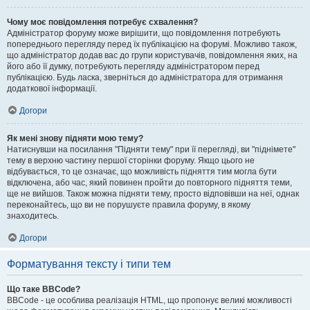
Чому моє повідомлення потребує схвалення?
Адміністратор форуму може вирішити, що повідомлення потребують
попереднього перегляду перед їх публікацією на форумі. Можливо також,
що адміністратор додав вас до групи користувачів, повідомлення яких, на
його або її думку, потребують перегляду адміністратором перед
публікацією. Будь ласка, зверніться до адміністратора для отримання
додаткової інформації.
Догори
Як мені знову підняти мою тему?
Натиснувши на посилання "Підняти тему" при її перегляді, ви "піднімете"
тему в верхню частину першої сторінки форуму. Якщо цього не
відбувається, то це означає, що можливість підняття тим могла бути
відключена, або час, який повинен пройти до повторного підняття теми,
ще не вийшов. Також можна підняти тему, просто відповівши на неї, однак
переконайтесь, що ви не порушуєте правила форуму, в якому
знаходитесь.
Догори
Форматування тексту і типи тем
Що таке BBCode?
BBCode - це особлива реалізація HTML, що пропонує великі можливості