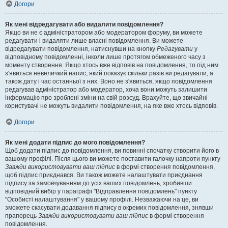
Догори
Як мені відредагувати або видалити повідомлення?
Якщо ви не є адміністратором або модератором форуму, ви можете
редагувати і видаляти лише власні повідомлення. Ви можете
відредагувати повідомлення, натиснувши на кнопку
Редагувати
у
відповідному повідомленні, інколи лише протягом обмеженого часу з
моменту створення. Якщо хтось вже відповів на повідомлення, то під ним
з'явиться невеличкий напис, який показує скільки разів ви редагували, а
також дату і час останньої з них. Воно не з'явиться, якщо повідомлення
редагував адміністратор або модератор, хоча вони можуть залишити
інформацію про зроблені зміни на свій розсуд. Врахуйте, що звичайні
користувачі не можуть видалити повідомлення, на яке вже хтось відповів.
Догори
Як мені додати підпис до мого повідомлення?
Щоб додати підпис до повідомлення, ви повинні спочатку створити його в
вашому профілі. Після цього ви можете поставити галочку напроти пункту
Завжди використовувати ваш підпис
в формі створення повідомлення,
щоб підпис приєднався. Ви також можете налаштувати приєднання
підпису за замовчуванням до усіх ваших повідомлень, зробивши
відповідний вибір у параграфі "Відправлення повідомлень" пункту
"Особисті налаштування" у вашому профілі. Незважаючи на це, ви
зможете скасувати додавання підпису в окремих повідомлення, знявши
прапорець
Завжди використовувати ваш підпис
в формі створення
повідомлення.