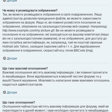
Догори
Чи можу я розміщувати зображення?
Так, ви можете розміщувати зображення в своїх повідомленнях. Якщо
адміністратор дозволив приєднання файлів, ви можете завантажити
зображення на форум. Якщо ні, ви повинні розмістити посилання на
зображення, збережене на загальнодоступному веб-сервері. Наприклад:
http://www.example.com/my-picture.gif. Ви не можете розміщувати
посилання ні на зображення, які знаходяться на вашому комп'ютері (якщо
він не є загальнодоступним сервером), ні на зображення, для доступу до
яких потрібна автентифікація, як, наприклад, такі як поштові скриньки
Hotmail або Yahoo, захищені паролем сайти і т. п. Для відображення
зображення в повідомленні, скористайтесь тегом BBCode [img].
Догори
Що таке важливі оголошення?
Важливі оголошення містять важливу інформацію, і ви повинні прочитати
їх якнайшвидше. Вони відображаються в верхній частині форуму та у
вашій Панелі керування. Можливість написання вами важливих оголошень
надається адміністратором.
Догори
Що таке оголошення?
Оголошення найчастіше містять важливу інформацію для форуму, який ви
переглядаєте в даний момент, і вам необхідно прочитати їх якнайшвидше.