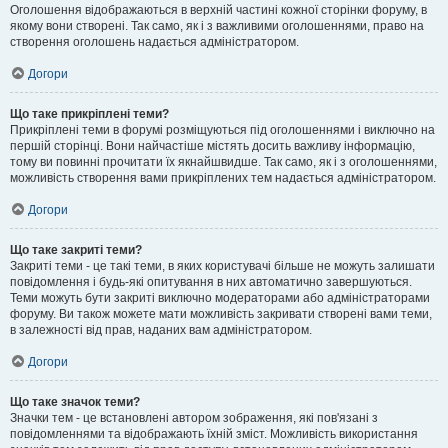
Оголошення відображаються в верхній частині кожної сторінки форуму, в
якому вони створені. Так само, як і з важливими оголошеннями, право на
створення оголошень надається адміністратором.
Догори
Що таке прикріплені теми?
Прикріплені теми в форумі розміщуються під оголошеннями і виключно на
першій сторінці. Вони найчастіше містять досить важливу інформацію,
тому ви повинні прочитати їх якнайшвидше. Так само, як і з оголошеннями,
можливість створення вами прикріплених тем надається адміністратором.
Догори
Що таке закриті теми?
Закриті теми - це такі теми, в яких користувачі більше не можуть залишати
повідомлення і будь-які опитування в них автоматично завершуються.
Теми можуть бути закриті виключно модераторами або адміністраторами
форуму. Ви також можете мати можливість закривати створені вами теми,
в залежності від прав, наданих вам адміністратором.
Догори
Що таке значок теми?
Значки тем - це встановлені автором зображення, які пов'язані з
повідомленнями та відображають їхній зміст. Можливість використання