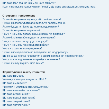
Що таке моє звання і як мені його змінити?
Коли я натискаю на посилання "email", від мене вимагається залогуватись!
Створення повідомлень
Як мені створити нову тему або повідомлення?
Як мені відредагувати або видалити повідомлення?
Як мені додати підпис до мого повідомлення?
Як мені створити опитування?
Чому я не можу додати більше варіантів відповіді?
Як мені змінити або видалити опитування?
Чому я не маю доступу до форуму?
Чому я не можу приєднувати файли?
Чому я отримав попередження?
Як мені поскаржитись на повідомлення модератору?
Що означає кнопка "Зберегти" в формі написання повідомлення?
Чому моє повідомлення потребує схвалення?
Як мені знову підняти мою тему?
Форматування тексту і типи тем
Що таке BBCode?
Чи можу я використовувати HTML?
Що таке смайлики?
Чи можу я розміщувати зображення?
Що таке важливі оголошення?
Що таке оголошення?
Що таке прикріплені теми?
Що таке закриті теми?
Що таке значок теми?