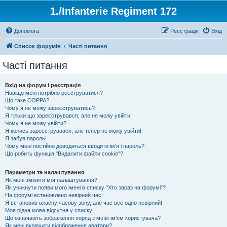
1./Infanterie Regiment 172
Допомога
Реєстрація
Вхід
Список форумів
Часті питання
Часті питання
Вхід на форум і реєстрація
Навіщо мені потрібно реєструватися?
Що таке COPPA?
Чому я не можу зареєструватись?
Я тільки що зареєструвався, але не можу увійти!
Чому я не можу увійти?
Я колись зареєструвався, але тепер не можу увійти!
Я забув пароль!
Чому мені постійно доводиться вводити ім’я і пароль?
Що робить функція "Видалити файли cookie"?
Параметри та налаштування
Як мені змінити мої налаштування?
Як уникнути появи мого імені в списку "Хто зараз на форумі"?
На форумі встановлено невірний час!
Я встановив власну часову зону, але час все одно невірний!
Моя рідна мова відсутня у списку!
Що означають зображення поряд з моїм ім'ям користувача?
Як мені включити відображення аватари?