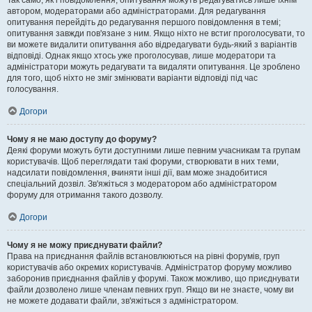
Так само, як і повідомлення, опитування можуть редагуватись лише їхнім
автором, модераторами або адміністраторами. Для редагування
опитування перейдіть до редагування першого повідомлення в темі;
опитування завжди пов'язане з ним. Якщо ніхто не встиг проголосувати, то
ви можете видалити опитування або відредагувати будь-який з варіантів
відповіді. Однак якщо хтось уже проголосував, лише модератори та
адміністратори можуть редагувати та видаляти опитування. Це зроблено
для того, щоб ніхто не зміг змінювати варіанти відповіді під час
голосування.
Догори
Чому я не маю доступу до форуму?
Деякі форуми можуть бути доступними лише певним учасникам та групам
користувачів. Щоб переглядати такі форуми, створювати в них теми,
надсилати повідомлення, вчиняти інші дії, вам може знадобитися
спеціальний дозвіл. Зв'яжіться з модератором або адміністратором
форуму для отримання такого дозволу.
Догори
Чому я не можу приєднувати файли?
Права на приєднання файлів встановлюються на рівні форумів, груп
користувачів або окремих користувачів. Адміністратор форуму можливо
заборонив приєднання файлів у форумі. Також можливо, що приєднувати
файли дозволено лише членам певних груп. Якщо ви не знаєте, чому ви
не можете додавати файли, зв'яжіться з адміністратором.