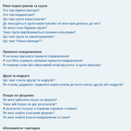
Рівні користувачів та групи
Хто такі Адміністратори?
Хто такі модератори?
Що таке групи користувачів?
Де знаходяться групи користувачів і як мені приєднатись до них?
Як мені стати Лідером групи?
Чому групи відображаються різними кольорами?
Що таке група за замовчуванням?
Що таке "Наша команда"?
Приватні повідомлення
Я не можу відсилати приватні повідомлення!
Я постійно отримую небажані приватні повідомлення!
Я отримав спам або образливий email від когось із цього форуму!
Друзі та недруги
Що таке список друзів та недругів?
Як я можу додавати / видаляти користувачів до мого списку друзів або недругів?
Пошук по форумах
Як мені здійснити пошук на форумі?
Чому мій пошук не дає результатів?
В результаті пошуку я отримав порожню сторінку!
Як мені знайти учасників форуму?
Як мені знайти власні повідомлення та теми?
Абонементи і закладки