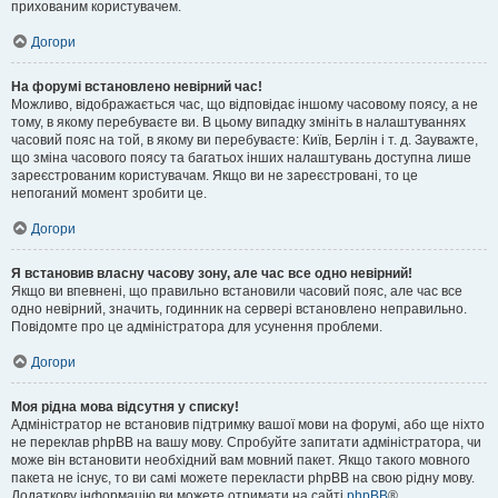
прихованим користувачем.
Догори
На форумі встановлено невірний час!
Можливо, відображається час, що відповідає іншому часовому поясу, а не
тому, в якому перебуваєте ви. В цьому випадку змініть в налаштуваннях
часовий пояс на той, в якому ви перебуваєте: Київ, Берлін і т. д. Зауважте,
що зміна часового поясу та багатьох інших налаштувань доступна лише
зареєстрованим користувачам. Якщо ви не зареєстровані, то це
непоганий момент зробити це.
Догори
Я встановив власну часову зону, але час все одно невірний!
Якщо ви впевнені, що правильно встановили часовий пояс, але час все
одно невірний, значить, годинник на сервері встановлено неправильно.
Повідомте про це адміністратора для усунення проблеми.
Догори
Моя рідна мова відсутня у списку!
Адміністратор не встановив підтримку вашої мови на форумі, або ще ніхто
не переклав phpBB на вашу мову. Спробуйте запитати адміністратора, чи
може він встановити необхідний вам мовний пакет. Якщо такого мовного
пакета не існує, то ви самі можете перекласти phpBB на свою рідну мову.
Додаткову інформацію ви можете отримати на сайті
phpBB
®.